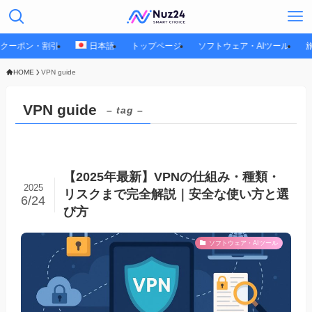
クーポン・割引
日本語
トップページ
ソフトウェア・AIツール
HOME
VPN guide
VPN guide
– tag –
【2025年最新】VPNの仕組み・種類・
2025
リスクまで完全解説｜安全な使い方と選
6/24
び方
ソフトウェア・AIツール